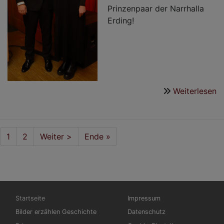
Prinzenpaar der Narrhalla
Erding!
Weiterlesen
ü
P
d
P
Seitennummerierung
Aktuelle
1
Seite
2
Nächste
Weiter >
Last
Ende »
d
Seite
Seite
page
S
2
Hauptnavigation
Fußbereichsmenü
Startseite
Impressum
Bilder erzählen Geschichte
Datenschutz