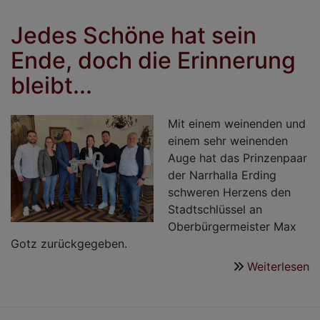
N
b
Jedes Schöne hat sein
d
Ende, doch die Erinnerung
N
E
bleibt...
Mit einem weinenden und
einem sehr weinenden
Auge hat das Prinzenpaar
der Narrhalla Erding
schweren Herzens den
Stadtschlüssel an
Oberbürgermeister Max
Gotz zurückgegeben.
Weiterlesen
ü
J
S
h