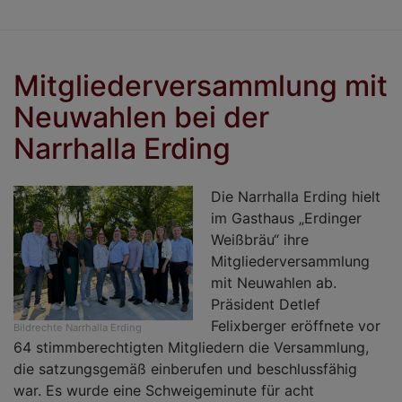
P
2
p
Mitgliederversammlung mit
Neuwahlen bei der
Narrhalla Erding
Die Narrhalla Erding hielt
im Gasthaus „Erdinger
Weißbräu“ ihre
Mitgliederversammlung
mit Neuwahlen ab.
Präsident Detlef
Felixberger eröffnete vor
Bildrechte
Narrhalla Erding
64 stimmberechtigten Mitgliedern die Versammlung,
die satzungsgemäß einberufen und beschlussfähig
war. Es wurde eine Schweigeminute für acht