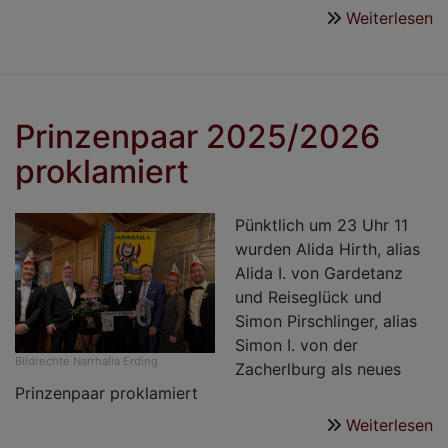
Weiterlesen
ü
R
w
a
L
Prinzenpaar 2025/2026
K
proklamiert
v
Pünktlich um 23 Uhr 11
wurden Alida Hirth, alias
Alida I. von Gardetanz
und Reiseglück und
Simon Pirschlinger, alias
Simon I. von der
Bildrechte
Narrhalla Erding
Zacherlburg als neues
Prinzenpaar proklamiert
Weiterlesen
ü