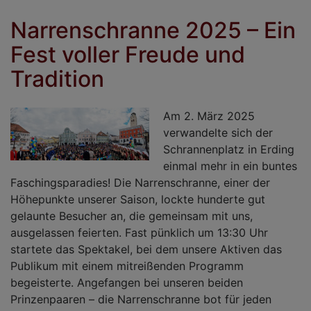
se
Narrenschranne 2025 – Ein
E
Fest voller Freude und
d
d
Tradition
E
bl
Am 2. März 2025
verwandelte sich der
Schrannenplatz in Erding
einmal mehr in ein buntes
Faschingsparadies! Die Narrenschranne, einer der
Höhepunkte unserer Saison, lockte hunderte gut
gelaunte Besucher an, die gemeinsam mit uns,
ausgelassen feierten. Fast pünklich um 13:30 Uhr
startete das Spektakel, bei dem unsere Aktiven das
Publikum mit einem mitreißenden Programm
begeisterte. Angefangen bei unseren beiden
Prinzenpaaren – die Narrenschranne bot für jeden