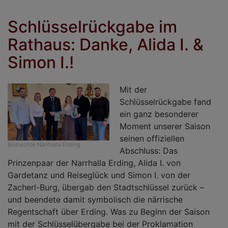
h
T
Schlüsselrückgabe im
i
Rathaus: Danke, Alida I. &
M
F
Simon I.!
X
S
Mit der
Schlüsselrückgabe fand
ein ganz besonderer
Moment unserer Saison
seinen offiziellen
Bildrechte
Narrhalla Erding
Abschluss: Das
Prinzenpaar der Narrhalla Erding, Alida I. von
Gardetanz und Reiseglück und Simon I. von der
Zacherl-Burg, übergab den Stadtschlüssel zurück –
und beendete damit symbolisch die närrische
Regentschaft über Erding. Was zu Beginn der Saison
mit der Schlüsselübergabe bei der Proklamation