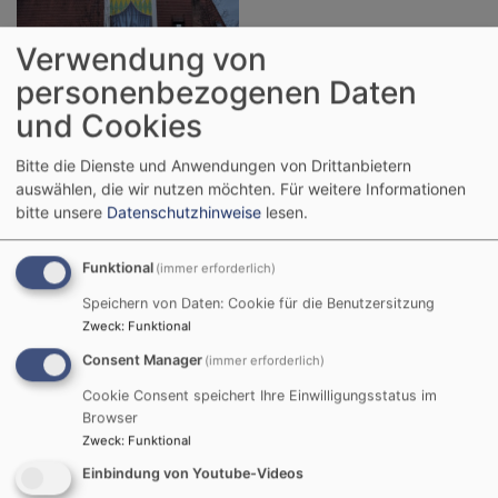
Verwendung von
Bildrechte
Narrhalla Erding
personenbezogenen Daten
Weiterlesen
ü
und Cookies
D
K
Bitte die Dienste und Anwendungen von Drittanbietern
h
auswählen, die wir nutzen möchten.
Für weitere Informationen
w
bitte unsere
Datenschutzhinweise
lesen.
Schoko, Spaß & Strahlende
Augen – Die Narrhalla
Funktional
(immer erforderlich)
verteilt Adventsfreude!
Speichern von Daten: Cookie für die Benutzersitzung
Zweck
:
Funktional
Consent Manager
Am Mittwoch, den
(immer erforderlich)
26.11.25, lag in Erding
Cookie Consent speichert Ihre Einwilligungsstatus im
eindeutig Weihnachtsduft
Browser
in der Luft – und das nicht
Zweck
:
Funktional
nur, weil die ersten
Einbindung von Youtube-Videos
Plätzchenöfen der Stadt