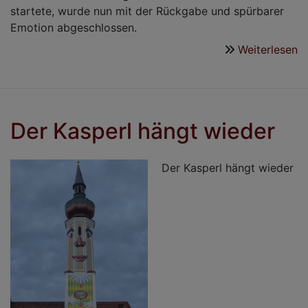
startete, wurde nun mit der Rückgabe und spürbarer
Emotion abgeschlossen.
Weiterlesen
ü
S
i
R
D
Der Kasperl hängt wieder
A
I.
&
Der Kasperl hängt wieder
S
I.!