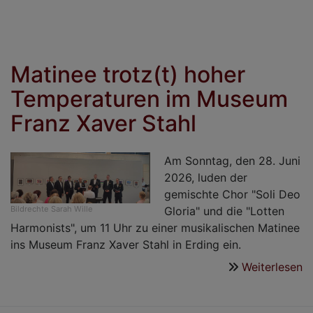
Matinee trotz(t) hoher
Temperaturen im Museum
Franz Xaver Stahl
Am Sonntag, den 28. Juni
2026, luden der
gemischte Chor "Soli Deo
Gloria" und die "Lotten
Bildrechte
Sarah Wille
Harmonists", um 11 Uhr zu einer musikalischen Matinee
ins Museum Franz Xaver Stahl in Erding ein.
Weiterlesen
ü
M
tr