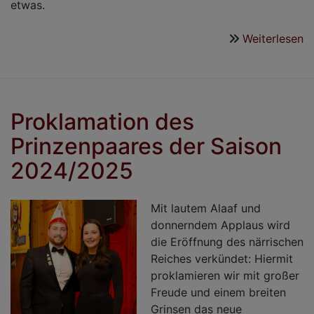
etwas.
Weiterlesen
ü
N
2
–
E
Proklamation des
F
Prinzenpaares der Saison
vo
F
2024/2025
u
Tr
Mit lautem Alaaf und
donnerndem Applaus wird
die Eröffnung des närrischen
Reiches verkündet: Hiermit
proklamieren wir mit großer
Freude und einem breiten
Grinsen das neue